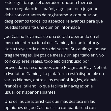
Esto significa que el operador funciona fuera del
marco regulatorio español, algo que todo jugador
debe conocer antes de registrarse. A continuación,
desglosamos todos los aspectos relevantes para que
puedas formarte una opinión informada.
Joo Casino lleva más de una década operando en el
mercado internacional del iGaming, lo que le otorga
cierta trayectoria dentro del sector. Su catálogo incluye
tragaperragas, juegos de mesa y un apartado en vivo
con crupieres reales, todo ello distribuido por
proveedores reconocidos como Pragmatic Play, NetEnt
o Evolution Gaming. La plataforma está disponible en
varios idiomas, entre ellos español, inglés, alemán,
francés e italiano, lo que facilita la navegación a
usuarios hispanohablantes.
Una de las características que más destaca en las
opiniones de Joo Casino es su compatibilidad con