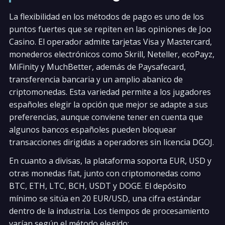
La flexibilidad en los métodos de pago es uno de los
puntos fuertes que se repiten en las opiniones de Joo
Casino. El operador admite tarjetas Visa y Mastercard,
monederos electrónicos como Skrill, Neteller, ecoPayz,
MiFinity y MuchBetter, además de Paysafecard,
transferencia bancaria y un amplio abanico de
criptomonedas. Esta variedad permite a los jugadores
españoles elegir la opción que mejor se adapte a sus
preferencias, aunque conviene tener en cuenta que
algunos bancos españoles pueden bloquear
transacciones dirigidas a operadores sin licencia DGOJ.
En cuanto a divisas, la plataforma soporta EUR, USD y
otras monedas fiat, junto con criptomonedas como
BTC, ETH, LTC, BCH, USDT y DOGE. El depósito
mínimo se sitúa en 20 EUR/USD, una cifra estándar
dentro de la industria. Los tiempos de procesamiento
varían según el método elegido: