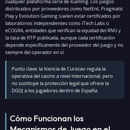
cualquier plataforma seria de iGaming. Los juegos
distribuidos por proveedores como NetEnt, Pragmatic
Play y Evolution Gaming suelen estar certificados por
laboratorios independientes como iTech Labs o
eCOGRA, entidades que verifican la equidad del RNG y
la tasa de RTP publicada, aunque cada certificación
depende específicamente del proveedor del juego y no
siempre del operador en sí.
Punto clave: la licencia de Curazao regula la
operativa del casino a nivel internacional, pero
no sustituye la protección legal que ofrece la
DGOJ a los jugadores dentro de España.
Cómo Funcionan los
Mecanismos de Juego en el