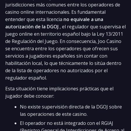
jurisdicciones más comunes entre los operadores de
casino online internacionales. Es fundamental
entender que esta licencia
no equivale a una
autorización de la DGOJ
, el regulador que supervisa el
juego online en territorio español bajo la Ley 13/2011
de Regulación del Juego. En consecuencia, Joo Casino
se encuentra entre los operadores que ofrecen sus
servicios a jugadores españoles sin contar con
habilitación local, lo que técnicamente lo sitúa dentro
de la lista de operadores no autorizados por el
regulador español.
Esta situación tiene implicaciones prácticas que el
jugador debe conocer:
No existe supervisión directa de la DGOJ sobre
las operaciones de este casino.
El operador no está integrado con el RGIAJ
(Registro General de Interdicciones de Acceso al