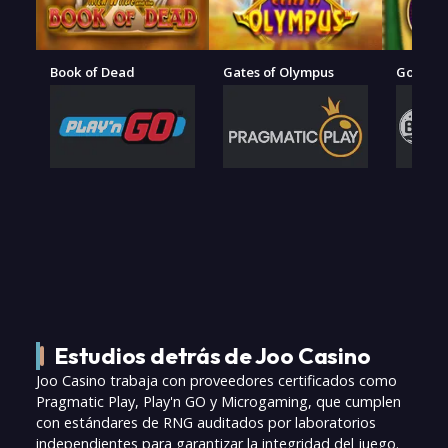
Book of Dead
Gates of Olympus
Gold
Estudios detrás de Joo Casino
Joo Casino trabaja con proveedores certificados como
Pragmatic Play, Play'n GO y Microgaming, que cumplen
con estándares de RNG auditados por laboratorios
independientes para garantizar la integridad del juego.