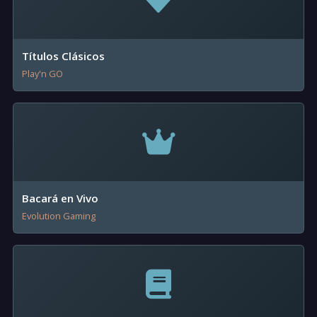
Títulos Clásicos
Play'n GO
Bacará en Vivo
Evolution Gaming