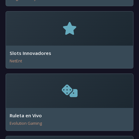
Slots Innovadores
NetEnt
Ruleta en Vivo
Evolution Gaming