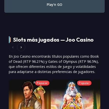
Play'n GO
Slots más jugados — Joo Casino
‹
›
En Joo Casino encontrarás títulos populares como Book
of Dead (RTP 96.21%) y Gates of Olympus (RTP 96.5%),
que ofrecen diferentes estilos de juego y volatilidades
para adaptarse a distintas preferencias de jugadores.
RTP 96.21%
RTP 96.5%
Popular
Popular