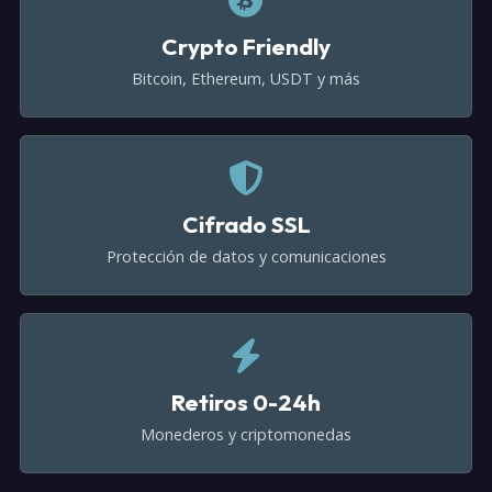
Crypto Friendly
Bitcoin, Ethereum, USDT y más
Cifrado SSL
Protección de datos y comunicaciones
Retiros 0-24h
Monederos y criptomonedas