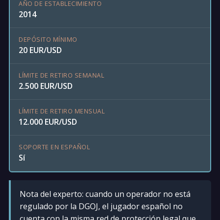
AÑO DE ESTABLECIMIENTO
2014
DEPÓSITO MÍNIMO
20 EUR/USD
LÍMITE DE RETIRO SEMANAL
2.500 EUR/USD
LÍMITE DE RETIRO MENSUAL
12.000 EUR/USD
SOPORTE EN ESPAÑOL
Sí
Nota del experto: cuando un operador no está
regulado por la DGOJ, el jugador español no
cuenta con la misma red de protección legal que