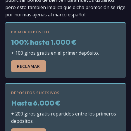
publicitar bonos de bienvenida a nuevos usuarios,
pero esto también implica que dicha promoción se rige
por normas ajenas al marco español.
PRIMER DEPÓSITO
100% hasta 1.000 €
+ 100 giros gratis en el primer depósito.
RECLAMAR
DEPÓSITOS SUCESIVOS
Hasta 6.000 €
+ 200 giros gratis repartidos entre los primeros
depósitos.